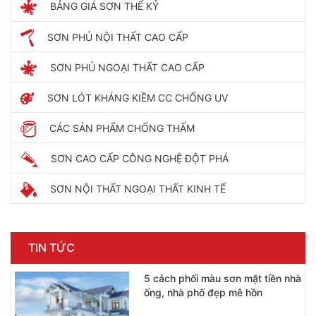
BẢNG GIÁ SƠN THẾ KỶ
SƠN PHỦ NỘI THẤT CAO CẤP
SƠN PHỦ NGOẠI THẤT CAO CẤP
SƠN LÓT KHÁNG KIỀM CC CHỐNG UV
CÁC SẢN PHẨM CHỐNG THẤM
SƠN CAO CẤP CÔNG NGHỆ ĐỘT PHÁ
SƠN NỘI THẤT NGOẠI THẤT KINH TẾ
TIN TỨC
5 cách phối màu sơn mặt tiền nhà
ống, nhà phố đẹp mê hồn