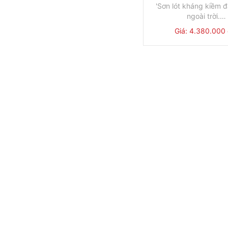
'Sơn lót kháng kiềm đ
ngoài trời.
Màng sơn chịu muối vù
Giá: 4.380.000
Bền vững cho các khi 
Thùng
Đơn gi
nghiệt nhất.
18L/Thùng
4.380.00