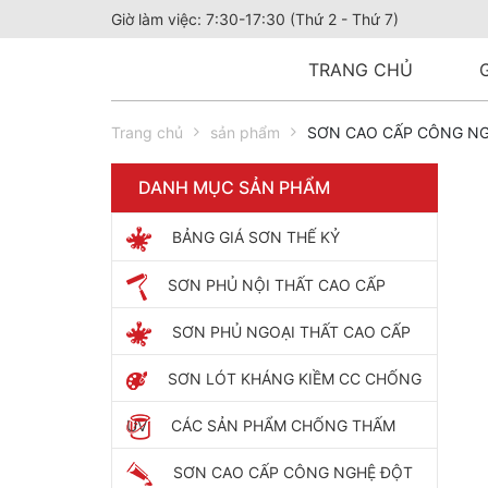
Giờ làm việc: 7:30-17:30 (Thứ 2 - Thứ 7)
TRANG CHỦ
Trang chủ
sản phẩm
SƠN CAO CẤP CÔNG NG
DANH MỤC SẢN PHẨM
BẢNG GIÁ SƠN THẾ KỶ
SƠN PHỦ NỘI THẤT CAO CẤP
SƠN PHỦ NGOẠI THẤT CAO CẤP
SƠN LÓT KHÁNG KIỀM CC CHỐNG
UV
CÁC SẢN PHẨM CHỐNG THẤM
SƠN CAO CẤP CÔNG NGHỆ ĐỘT