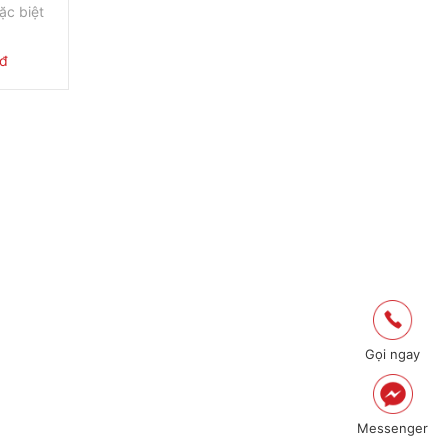
ặc biệt
ng biển.
 đ
hậu khắc
Đơn
á
Lon
giá
0đ
5L/Lon
Gọi ngay
Messenger