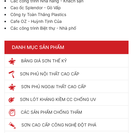
Các công trình Nhà hàng - Khách sạn
Cao ốc Splendor - Gò Vấp
Công ty Toàn Thắng Plastics
Cafe OZ - Huỳnh Tịnh Của
Các công trình Biệt thự - Nhà phố
DANH MỤC SẢN PHẨM
BẢNG GIÁ SƠN THẾ KỶ
SƠN PHỦ NỘI THẤT CAO CẤP
SƠN PHỦ NGOẠI THẤT CAO CẤP
SƠN LÓT KHÁNG KIỀM CC CHỐNG UV
CÁC SẢN PHẨM CHỐNG THẤM
SƠN CAO CẤP CÔNG NGHỆ ĐỘT PHÁ