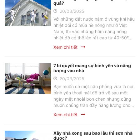
quả?
20/03/2025
Với những đất nước nằm ở vùng khí hậu
nhiệt đới có mùa hè nóng như ở Việt
Nam, thì vào những hôm nắng nóng
nhiệt độ có thể lên rất cao từ 40-50°C.
Ngoài việc bạn có thể sử dụng điều hòa
Xem chi tiết
thì việc chống nóng cho tường cũng rất
quan trọng, điều này sẽ giúp nhà bạn
đỡ nóng hơn rất nhiều từ đó giảm lượng
7 bí quyết mang sự bình yên và năng
điện năng tiêu thụ. Vì vậy sử dụng sơn
lượng vào nhà
chống nóng là biện pháp khá hiệu quả,
20/03/2025
vậy hãy cùng chúng tôi tìm hiểu chi tiết
Bạn muốn có một căn phòng vừa là nơi
trong bài viết dưới đây.
bình yên thoải mái để trở về sau một
ngày mệt nhoài bon chen nhưng cũng
muốn chúng tràn đầy năng lượng cho
một ngày mới? Bảy gợi ý cách sắp xếp
Xem chi tiết
và cân bằng không gian sống dưới đây
là bí kíp đơn giản giúp bạn tự trang trí
nội thất và mang năng lượng vào không
Xây nhà xong sau bao lâu thì sơn nhà
gian sống cho mình.
được?