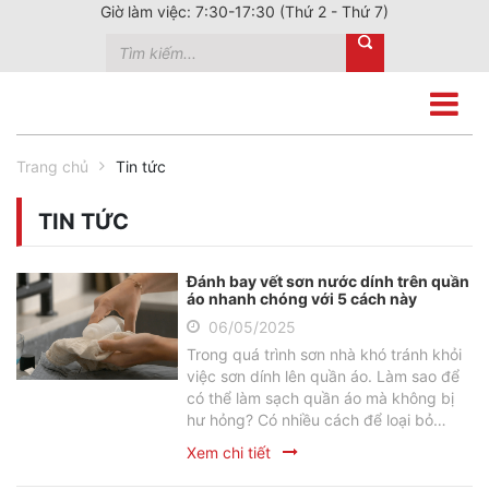
Giờ làm việc: 7:30-17:30 (Thứ 2 - Thứ 7)
Trang chủ
Tin tức
TIN TỨC
Đánh bay vết sơn nước dính trên quần
áo nhanh chóng với 5 cách này
06/05/2025
Trong quá trình sơn nhà khó tránh khỏi
việc sơn dính lên quần áo. Làm sao để
có thể làm sạch quần áo mà không bị
hư hỏng? Có nhiều cách để loại bỏ
những vết sơn trên quần áo một cách
Xem chi tiết
dễ dàng như sử dụng bột giặt, dầu hỏa,
dầu gió,… Hãy cùng tìm hiểu cách tẩy