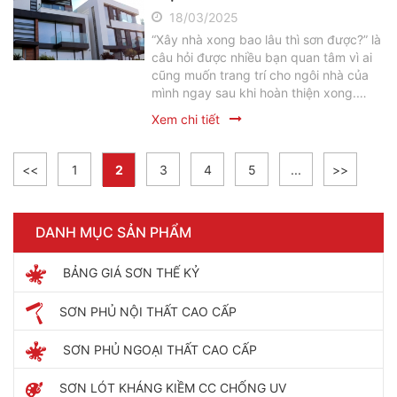
18/03/2025
“Xây nhà xong bao lâu thì sơn được?” là
câu hỏi được nhiều bạn quan tâm vì ai
cũng muốn trang trí cho ngôi nhà của
mình ngay sau khi hoàn thiện xong.
Trên thực tế khi hoàn thiện xây thô, nếu
Xem chi tiết
thời tiết ko ẩm thấp là có thể thực hiện
việc sơn ngay.
<<
1
2
3
4
5
...
>>
DANH MỤC SẢN PHẨM
BẢNG GIÁ SƠN THẾ KỶ
SƠN PHỦ NỘI THẤT CAO CẤP
SƠN PHỦ NGOẠI THẤT CAO CẤP
SƠN LÓT KHÁNG KIỀM CC CHỐNG UV