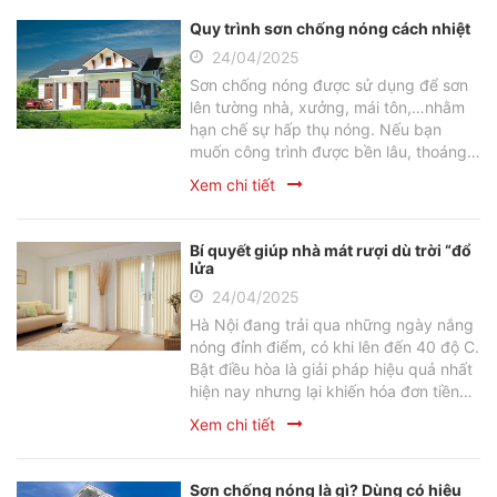
vết sơn nước dính trên quần áo hiệu
Quy trình sơn chống nóng cách nhiệt
quả chỉ với những đồ vật sẵn có trong
24/04/2025
nhà.
Sơn chống nóng được sử dụng để sơn
lên tường nhà, xưởng, mái tôn,…nhằm
hạn chế sự hấp thụ nóng. Nếu bạn
muốn công trình được bền lâu, thoáng
mát. Thì ngay khâu quy hoạch, thiết kế,
Xem chi tiết
bạn cần phải đảm bảo các tiêu chuẩn
chống nóng hiệu quả. Bên cạnh đó,
nắm vững Quy trình sơn chống
Bí quyết giúp nhà mát rượi dù trời “đổ
nóng cũng là một điều vô cùng quan
lửa
trọng.
24/04/2025
Hà Nội đang trải qua những ngày nắng
nóng đỉnh điểm, có khi lên đến 40 độ C.
Bật điều hòa là giải pháp hiệu quả nhất
hiện nay nhưng lại khiến hóa đơn tiền
điện tăng nhanh hơn cả nhiệt độ ngoài
Xem chi tiết
trời. Vậy làm sao có thể “sống sót” qua
mùa hè oi bức này mà mà vẫn không
ảnh hưởng đến túi tiền của bạn?
Sơn chống nóng là gì? Dùng có hiệu