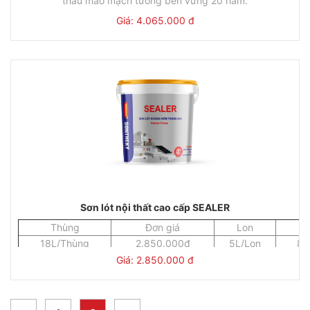
thấu mao mạch tường bền vững 20 năm.
Mã sản phẩm: CT01
Giá: 4.065.000 đ
Thùng
Đơn giá
Lon
Đơ
18L/Thùng
4.065.000đ
5L/Lon
1.1
Sơn lót nội thất cao cấp SEALER
Thùng
Đơn giá
Lon
Đ
18L/Thùng
2.850.000đ
5L/Lon
82
Giá: 2.850.000 đ