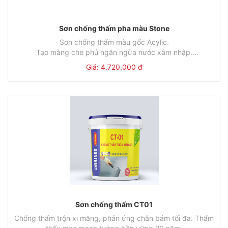
Sơn chống thấm pha màu Stone
Sơn chống thấm màu gốc Acylic.
Tạo màng che phủ ngăn ngừa nước xâm nhập.
Màng sơn sáng đẹp, bền màu.
Giá: 4.720.000 đ
Mã sản phẩm: STONE
Thùng
Đơn giá
Lon
Đơ
18L/Thùng
4.720.000đ
5L/Lon
1.34
Sơn chống thấm CT01
Chống thấm trộn xi măng, phản ứng chân bám tối đa. Thẩm