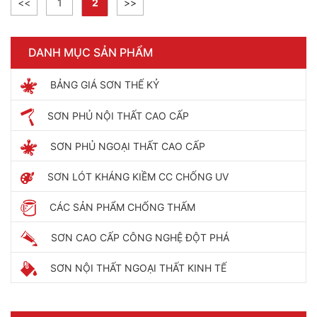
<<
1
2
>>
DANH MỤC SẢN PHẨM
BẢNG GIÁ SƠN THẾ KỶ
SƠN PHỦ NỘI THẤT CAO CẤP
SƠN PHỦ NGOẠI THẤT CAO CẤP
SƠN LÓT KHÁNG KIỀM CC CHỐNG UV
CÁC SẢN PHẨM CHỐNG THẤM
SƠN CAO CẤP CÔNG NGHỆ ĐỘT PHÁ
SƠN NỘI THẤT NGOẠI THẤT KINH TẾ