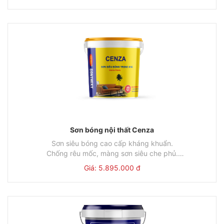
18L/Thùng
1.970.000đ
5L/lon
Sơn bóng nội thất Cenza
Sơn siêu bóng cao cấp kháng khuẩn.
Chống rêu mốc, màng sơn siêu che phủ.
Lau chùi hiệu quả tối đa.Màu sơn rực rỡ .Bền màu hơn 10
Mã sản phẩm: CENZA
Giá: 5.895.000 đ
năm.
Thùng
Đơn giá
Lon
Đơn giá
18L/Thùng
5.895.000đ
5L/Lon
1.672.000đ
.