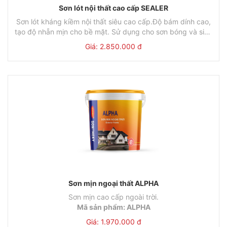
Sơn lót nội thất cao cấp SEALER
Sơn lót kháng kiềm nội thất siêu cao cấp.Độ bám dính cao,
tạo độ nhẵn mịn cho bề mặt. Sử dụng cho sơn bóng và siêu
Mã sản phẩm: SEALER
bóng nội thất.
Giá: 2.850.000 đ
Thùng
Đơn giá
Lon
Đ
18L/Thùng
2.850.000đ
5L/Lon
82
Sơn mịn ngoại thất ALPHA
Sơn mịn cao cấp ngoài trời.
Mã sản phẩm: ALPHA
Thùng
Đơn giá
Lon
Đơn giá
Giá: 1.970.000 đ