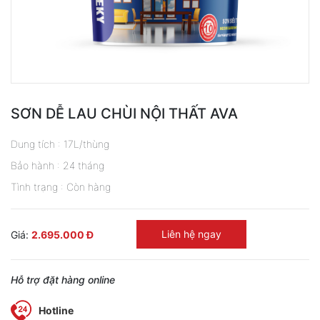
SƠN DỄ LAU CHÙI NỘI THẤT AVA
Dung tích :
17L/thùng
Bảo hành :
24 tháng
Tình trạng :
Còn hàng
Liên hệ ngay
Giá:
2.695.000 Đ
Hỗ trợ đặt hàng online
Hotline