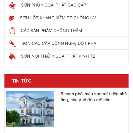
SƠN PHỦ NGOẠI THẤT CAO CẤP
SƠN LÓT KHÁNG KIỀM CC CHỐNG UV
CÁC SẢN PHẨM CHỐNG THẤM
SƠN CAO CẤP CÔNG NGHỆ ĐỘT PHÁ
SƠN NỘI THẤT NGOẠI THẤT KINH TẾ
TIN TỨC
5 cách phối màu sơn mặt tiền nhà
ống, nhà phố đẹp mê hồn