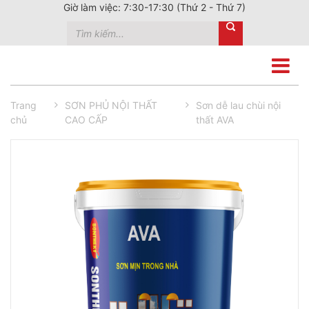
Giờ làm việc: 7:30-17:30 (Thứ 2 - Thứ 7)
Trang
SƠN PHỦ NỘI THẤT
Sơn dễ lau chùi nội
chủ
CAO CẤP
thất AVA