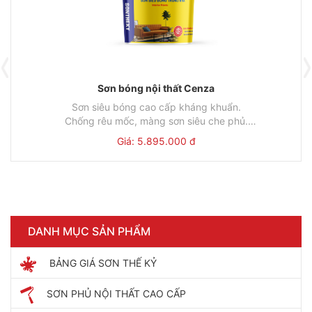
Sơn bóng nội thất Cenza
Sơn siêu bóng cao cấp kháng khuẩn.
Chống rêu mốc, màng sơn siêu che phủ.
Lau chùi hiệu quả tối đa.Màu sơn rực rỡ .Bền màu hơn 10
Mã sản phẩm: CENZA
Giá: 5.895.000 đ
năm.
ơn giá
Thùng
Đơn giá
Lon
Đơn giá
0.000đ
18L/Thùng
5.895.000đ
5L/Lon
1.672.000đ
.
DANH MỤC SẢN PHẨM
BẢNG GIÁ SƠN THẾ KỶ
SƠN PHỦ NỘI THẤT CAO CẤP